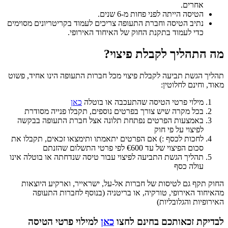
אחרים.
הטיסה הייתה לפני פחות מ-6 שנים.
נתיב הטיסה וחברת התעופה צריכים לעמוד בקריטריונים מסוימים
כדי לעמוד בתקנת החוק של האיחוד האירופי.
מה התהליך לקבלת פיצוי?
תהליך הגשת תביעה לקבלת פיצוי מכל חברות התעופה הינו אחיד, פשוט
מאוד, וחינם לחלוטין:
מילוי פרטי הטיסה שהתעכבה או בוטלה
כאן
בכל מקרה שיש צורך בפרטים נוספים, תקבלו פנייה מסודרת
באמצעות הפרטים נפתחת תלונה אצל חברת התעופה בבקשה
לפיצוי על פי חוק
לחכות לכסף :) אם הפרטים יתאמתו ותימצאו זכאים, תקבלו את
סכום הפיצוי של עד €600 לפי פרטי התשלום שהזנתם
תהליך הגשת התביעה לפיצוי עבור טיסה שנדחתה או בוטלה אינו
עולה כסף
החוק תקף גם לטיסות של חברות אל-על, ישראייר, וארקיע היוצאות
מהאיחוד האירופי, טורקיה, או בריטניה (בנוסף לחברות התעופה
האירופיות והגלובליות)
לבדיקת זכאותכם בחינם לחצו
כאן
למילוי פרטי הטיסה