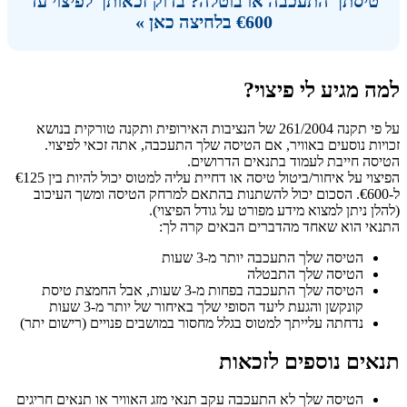
טיסתך התעכבה או בוטלה? בדוק זכאותך לפיצוי עד
€600 בלחיצה כאן »
למה מגיע לי פיצוי?
על פי תקנה 261/2004 של הנציבות האירופית ותקנה טורקית בנושא
זכויות נוסעים באוויר, אם הטיסה שלך התעכבה, אתה זכאי לפיצוי.
הטיסה חייבת לעמוד בתנאים הדרושים.
הפיצוי על איחור/ביטול טיסה או דחיית עליה למטוס יכול להיות בין €125
ל-€600. הסכום יכול להשתנות בהתאם למרחק הטיסה ומשך העיכוב
(להלן ניתן למצוא מידע מפורט על גודל הפיצוי).
התנאי הוא שאחד מהדברים הבאים קרה לך:
הטיסה שלך התעכבה יותר מ-3 שעות
הטיסה שלך התבטלה
הטיסה שלך התעכבה בפחות מ-3 שעות, אבל החמצת טיסת
קונקשן והגעת ליעד הסופי שלך באיחור של יותר מ-3 שעות
נדחתה עלייתך למטוס בגלל מחסור במושבים פנויים (רישום יתר)
תנאים נוספים לזכאות
הטיסה שלך לא התעכבה עקב תנאי מזג האוויר או תנאים חריגים